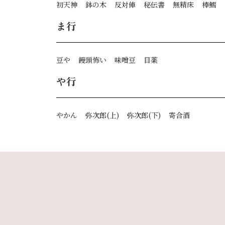
初天神
鉢の木
反対俥
秘伝書
無精床
棒鱈
ま行
豆や
饅頭怖い
味噌豆
目薬
や行
やかん
弥次郎(上)
弥次郎(下)
寄合酒