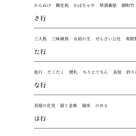
からぬけ
勘定板
かぼちゃや
禁酒番屋
錦明竹
さ行
三人旅
三味線鳥
女給の文
ぜんざい公社
寿限
た行
他行
だくだく
狸札
ちりとてちん
長短
釣り
な行
長屋の花見
猫と金魚
寝床
のめる
は行