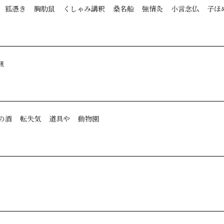
狐憑き
胸肋鼠
くしゃみ講釈
桑名船
強情灸
小言念仏
子ほ
無
の酒
転失気
道具や
動物園