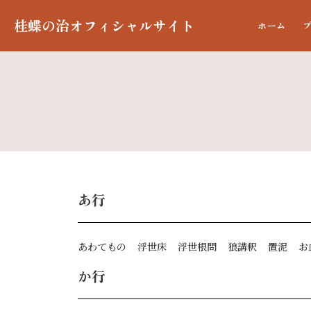
桂蝶の治オフィシャルサイト
ホーム
あ行
あわてもの
浮世床
浮世根問
狼講釈
置泥
お
か行